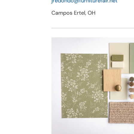
jredondo@furniturefair.net
Campos Ertel, OH