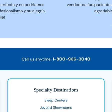
perfecta y no podríamos
vendedora fue paciente y
esionalismo y su alegría.
agradable
ia!
–
1-800-966-3040
Call us anytime:
Specialty Destinations
Sleep Centers
Joybird Showrooms