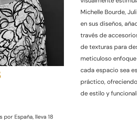
visualmente estimul
Michelle Bourde, Jul
en sus diseños, aña
través de accesorio
de texturas para des
meticuloso enfoque 
cada espacio sea e
S
práctico, ofreciend
de estilo y funciona
s por España, lleva 18